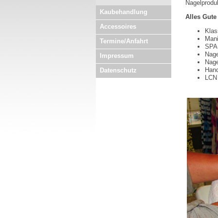
Nagelprodu
Kaubehandlung
Alles Gute
Accessoires
Klas
Mani
Termine/Anfahrt
SPA
Nage
Impressum
Nage
Han
Datenschutz
LCN 